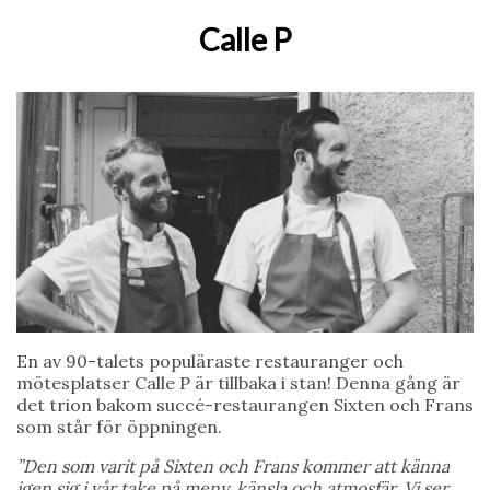
Calle P
En av 90-talets populäraste restauranger och
mötesplatser Calle P är tillbaka i stan! Denna gång är
det trion bakom succé-restaurangen Sixten och Frans
som står för öppningen.
”Den som varit på Sixten och Frans kommer att känna
igen sig i vår take på meny, känsla och atmosfär. Vi ser