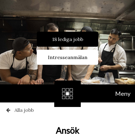
18 lediga jobb
Intresseanmälan
Meny
Alla jobb
Ansök