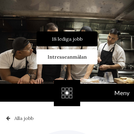
18 lediga jobb
Intresseanmälan
Meny
Alla jobb